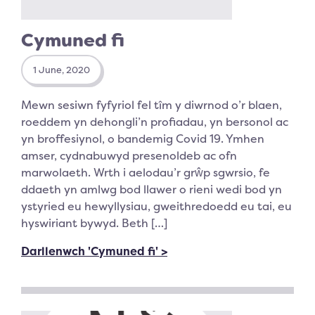
Cymuned fi
1 June, 2020
Mewn sesiwn fyfyriol fel tîm y diwrnod o’r blaen,
roeddem yn dehongli’n profiadau, yn bersonol ac
yn broffesiynol, o bandemig Covid 19. Ymhen
amser, cydnabuwyd presenoldeb ac ofn
marwolaeth. Wrth i aelodau’r grŵp sgwrsio, fe
ddaeth yn amlwg bod llawer o rieni wedi bod yn
ystyried eu hewyllysiau, gweithredoedd eu tai, eu
hyswiriant bywyd. Beth […]
Darllenwch 'Cymuned fi' >