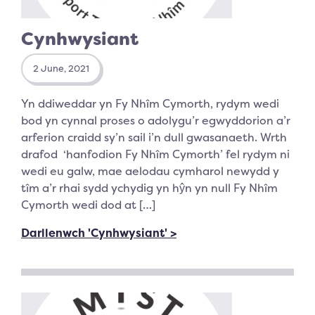
Cynhwysiant
2 June, 2021
Yn ddiweddar yn Fy Nhîm Cymorth, rydym wedi
bod yn cynnal proses o adolygu’r egwyddorion a’r
arferion craidd sy’n sail i’n dull gwasanaeth. Wrth
drafod ‘hanfodion Fy Nhîm Cymorth’ fel rydym ni
wedi eu galw, mae aelodau cymharol newydd y
tîm a’r rhai sydd ychydig yn hŷn yn null Fy Nhîm
Cymorth wedi dod at […]
Darllenwch 'Cynhwysiant' >