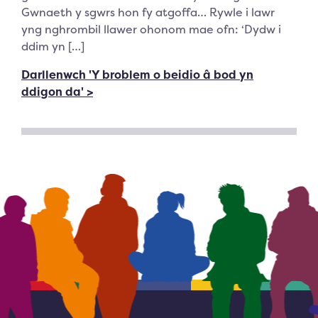
Gwnaeth y sgwrs hon fy atgoffa… Rywle i lawr
yng nghrombil llawer ohonom mae ofn: ‘Dydw i
ddim yn […]
Darllenwch 'Y broblem o beidio â bod yn
ddigon da' >