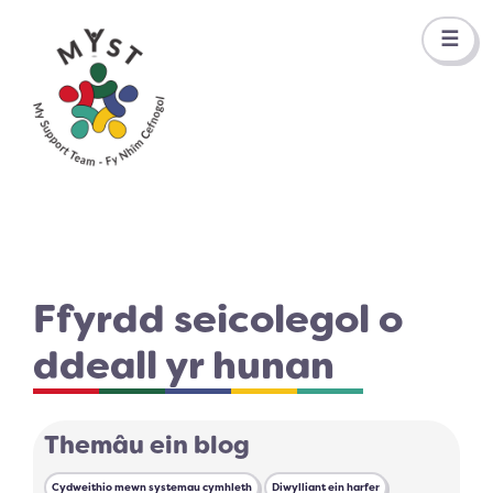
☰
Ffyrdd seicolegol o
ddeall yr hunan
Themâu ein blog
Cydweithio mewn systemau cymhleth
Diwylliant ein harfer