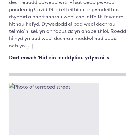
dechreuodd ddweud wrthyf sut oedd pwysau
pandemig Covid 19 a’i effeithiau ar gymdeithas,
rhyddid a pherthnasau wedi cael effaith fawr arni
hithau hefyd. Dywedodd ei bod wedi dechrau
teimlo’n isel, yn anhapus ac yn anobeithiol. Roedd
hi hyd yn oed wedi dechrau meddwl nad oedd
neb yn […]
Darllenwch 'Nid ein meddyliau ydym ni' >