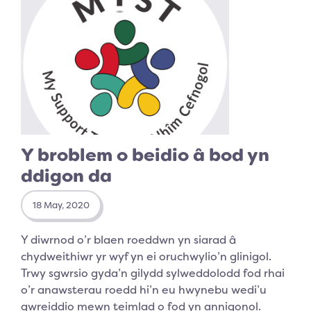
Y broblem o beidio â bod yn
ddigon da
18 May, 2020
Y diwrnod o’r blaen roeddwn yn siarad â
chydweithiwr yr wyf yn ei oruchwylio’n glinigol.
Trwy sgwrsio gyda’n gilydd sylweddolodd fod rhai
o’r anawsterau roedd hi’n eu hwynebu wedi’u
gwreiddio mewn teimlad o fod yn annigonol.