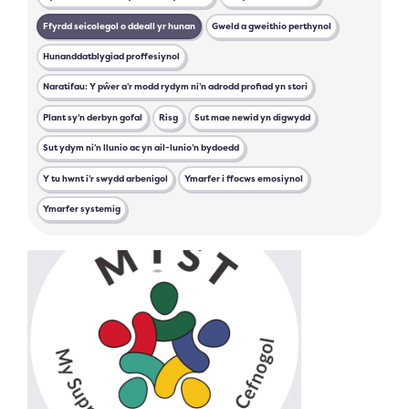
Ffyrdd seicolegol o ddeall yr hunan
Gweld a gweithio perthynol
Hunanddatblygiad proffesiynol
Naratifau: Y pŵer a’r modd rydym ni’n adrodd profiad yn stori
Plant sy’n derbyn gofal
Risg
Sut mae newid yn digwydd
Sut ydym ni’n llunio ac yn ail-lunio’n bydoedd
Y tu hwnt i’r swydd arbenigol
Ymarfer i ffocws emosiynol
Ymarfer systemig