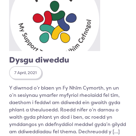
Dysgu diweddu
7 April, 2021
Y diwrnod o’r blaen yn Fy Nhîm Cymorth, yn un
o’n sesiynau ymarfer myfyriol rheolaidd fel tîm,
daethom i feddwl am ddiwedd ein gwaith gyda
phlant a theuluoedd. Roedd nifer o’n darnau o
waith gyda phlant yn dod i ben, ac roedd yn
ymddangos yn ddefnyddiol meddwl gyda’n gilydd
am ddiweddiadau fel thema. Dechreuodd y […]